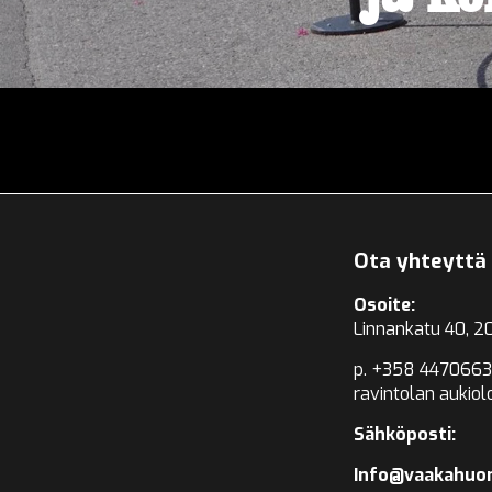
Ota yhteyttä
Osoite:
Linnankatu 40, 2
p. +358 4470663
ravintolan aukiol
Sähköposti:
Info@vaakahuon