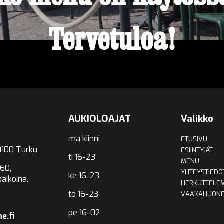
Tervetuloa!
AUKIOLOAJAT
Valikko
ma kiinni
ETUSIVU
0100 Turku
ESIINTYJÄT
ti 16-23
MENU
60,
YHTEYSTIEDO
ke 16-23
oaikoina.
HERKUTTELE
to 16-23
VAAKAHUONE
pe 16-02
e.fi