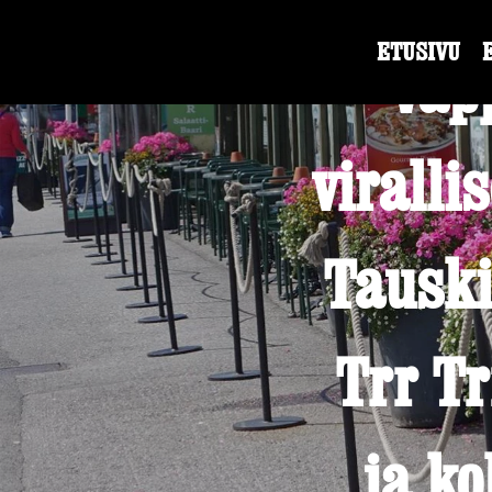
ETUSIVU
Vap
viralli
Tauski
Trr Tr
ja k