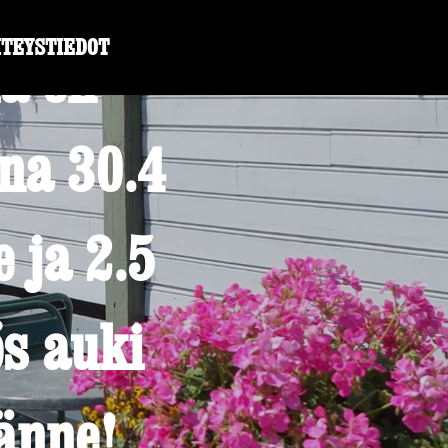
TEYSTIEDOT
a on
ina 30.4
 ja 2.5
ös auki
änne!